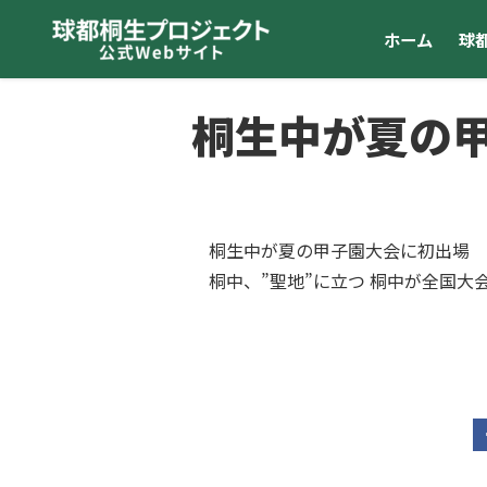
ホーム
球
桐生中が夏の
桐生中が夏の甲子園大会に初出場
桐中、”聖地”に立つ
桐中が全国大会