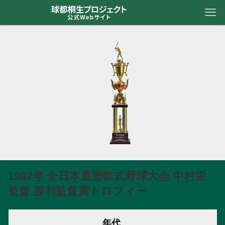
1987年 全日本還暦軟式野球大会 中村栄
監督 勝利監督賞トロフィー
年代