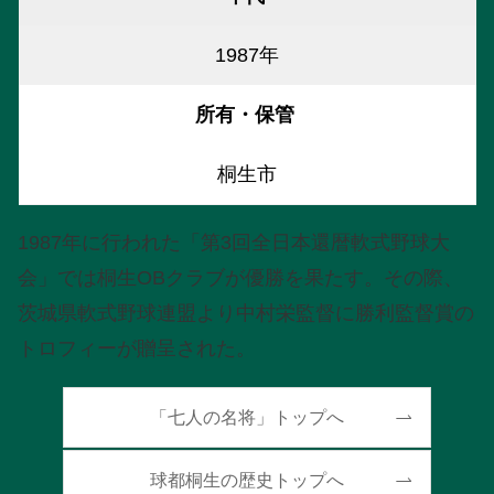
1987年
所有・保管
桐生市
1987年に行われた「第3回全日本還暦軟式野球大
会」では桐生OBクラブが優勝を果たす。その際、
茨城県軟式野球連盟より中村栄監督に勝利監督賞の
トロフィーが贈呈された。
「七人の名将」トップへ
球都桐生の歴史トップへ