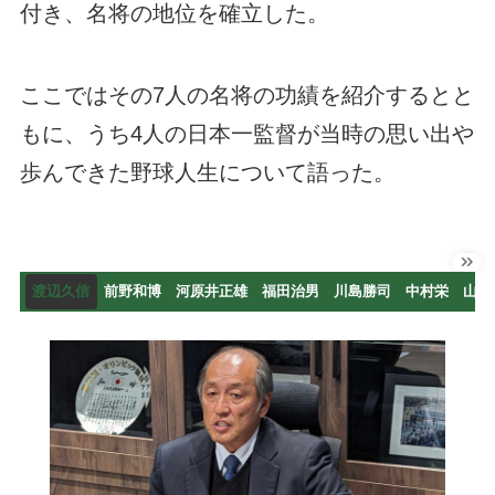
付き、名将の地位を確立した。
ここではその7人の名将の功績を紹介するとと
もに、うち4人の日本一監督が当時の思い出や
歩んできた野球人生について語った。
渡辺久信
前野和博
河原井正雄
福田治男
川島勝司
中村栄
山田