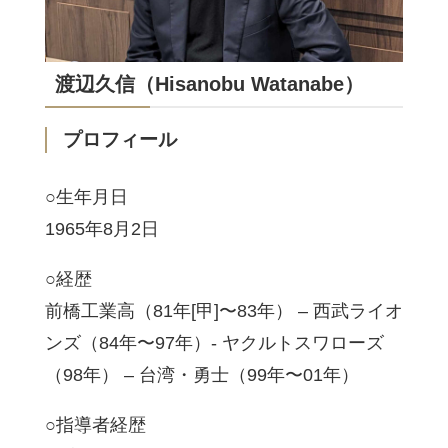
渡辺久信（Hisanobu Watanabe）
プロフィール
○生年月日
1965年8月2日
○経歴
前橋工業高（81年[甲]〜83年） – 西武ライオ
ンズ（84年〜97年）- ヤクルトスワローズ
（98年） – 台湾・勇士（99年〜01年）
○指導者経歴