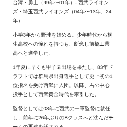
台湾・勇士（99年〜01年）- 西武ライオン
ズ・埼玉西武ライオンズ（04年〜13年、24
年）
小学3年から野球を始める。少年時代から桐
生高校への憧れを持つも、断念し前橋工業
高へと進学した。
1年夏に早くも甲子園出場を果たし、83年ド
ラフトでは群馬県出身選手として史上初の1
位指名を受け西武に入団。以降、右の中心
投手として西武黄金時代を牽引した。
監督としては08年に西武の一軍監督に就任
し、前年に26年ぶりのBクラスへと沈んだチ
ームの再建を託される。