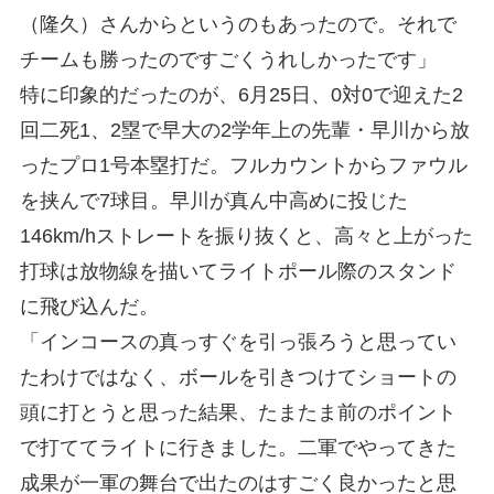
（隆久）さんからというのもあったので。それで
チームも勝ったのですごくうれしかったです」
特に印象的だったのが、6月25日、0対0で迎えた2
回二死1、2塁で早大の2学年上の先輩・早川から放
ったプロ1号本塁打だ。フルカウントからファウル
を挟んで7球目。早川が真ん中高めに投じた
146km/hストレートを振り抜くと、高々と上がった
打球は放物線を描いてライトポール際のスタンド
に飛び込んだ。
「インコースの真っすぐを引っ張ろうと思ってい
たわけではなく、ボールを引きつけてショートの
頭に打とうと思った結果、たまたま前のポイント
で打ててライトに行きました。二軍でやってきた
成果が一軍の舞台で出たのはすごく良かったと思