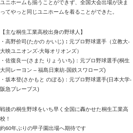
ユニホームも揃うことができず、全国大会出場が決ま
ってやっと同じユニホームを着ることができた。
【主な桐生工業高校出身の野球人】
・高野价司(たかの かいじ)
：
元プロ野球選手（立教大-
大映ユニオンズ-大毎オリオンズ）
・佐復良一(さまた りょういち)：元プロ野球選手(桐生
大同レーヨン – 福島日東紡-国鉄スワローズ)
・坂本登(さかもと のぼる)：元プロ野球選手(日本大学-
阪急ブレーブス)
戦後の桐生野球をいち早く全国に轟かせた桐生工業高
校！
約60年ぶりの甲子園出場へ期待です