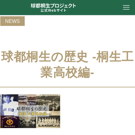
NEWS
球都桐生の歴史 -桐生工
業高校編-