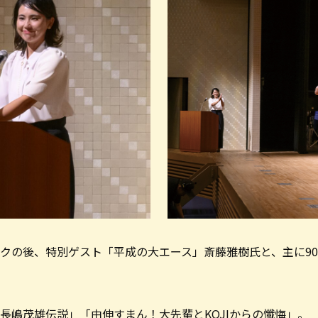
クの後、特別ゲスト「平成の大エース」斎藤雅樹氏と、主に9
長嶋茂雄伝説」「由伸すまん！大先輩とKOJIからの懺悔」。