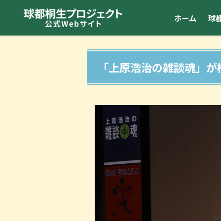
ホーム
球
「上原浩治の雑談魂」が