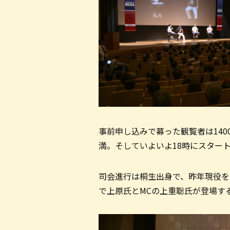
事前申し込みで募った観覧者は14
満。そしていよいよ18時にスター
司会進行は桐生出身で、昨年現役を
で上原氏とMCの上重聡氏が登場す