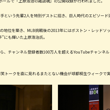
クホールで「上原浩治の雑談魂」の公開収録が行われました。
捕手という先輩2人を特別ゲストに招き、巨人時代のエピソード
の地位を築き、MLB挑戦後の2013年にはボストン・レッドソ
手”にも輝いた上原浩治氏。
、チャンネル登録者数100万人を超えるYouTubeチャンネ
ない爆笑トークを直に見れるまたとない機会が球都桐生ウィークで