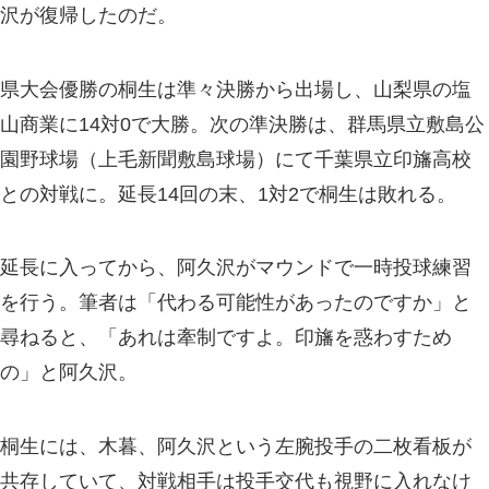
沢が復帰したのだ。
県大会優勝の桐生は準々決勝から出場し、山梨県の塩
山商業に14対0で大勝。次の準決勝は、群馬県立敷島公
園野球場（上毛新聞敷島球場）にて千葉県立印旛高校
との対戦に。延長14回の末、1対2で桐生は敗れる。
延長に入ってから、阿久沢がマウンドで一時投球練習
を行う。筆者は「代わる可能性があったのですか」と
尋ねると、「あれは牽制ですよ。印旛を惑わすため
の」と阿久沢。
桐生には、木暮、阿久沢という左腕投手の二枚看板が
共存していて、対戦相手は投手交代も視野に入れなけ