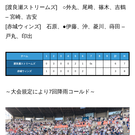
[渡良瀬ストリームズ] ○外丸、尾﨑、篠木、吉鶴
– 宮崎、吉安
[赤城ウィンズ] 石原、●伊藤、沖、菱川、蒔田 –
戸丸、印出
チーム
1
2
3
4
5
6
7
8
9
計
H
渡良瀬ストリームズ
0
3
0
0
2
1
0x
6
7
赤城ウィンズ
1
0
0
0
0
2
3
8
～大会規定により7回降雨コールド～