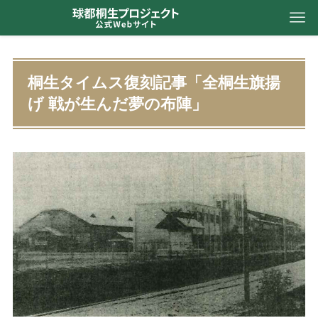
桐生タイムス復刻記事「全桐生旗揚
げ 戦が生んだ夢の布陣」