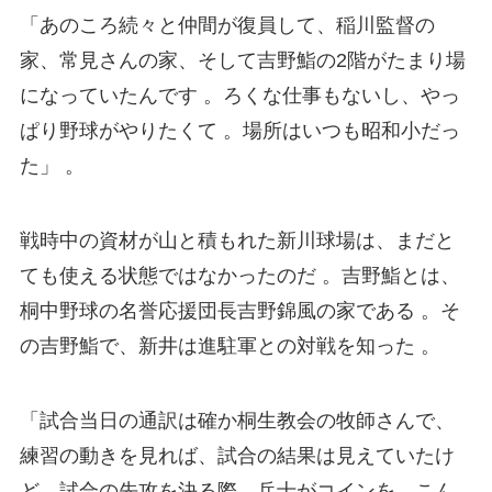
「あのころ続々と仲間が復員して、稲川監督の
家、常見さんの家、そして吉野鮨の2階がたまり場
になっていたんです 。ろくな仕事もないし、やっ
ぱり野球がやりたくて 。場所はいつも昭和小だっ
た」 。
戦時中の資材が山と積もれた新川球場は、まだと
ても使える状態ではなかったのだ 。吉野鮨とは、
桐中野球の名誉応援団長吉野錦風の家である 。そ
の吉野鮨で、新井は進駐軍との対戦を知った 。
「試合当日の通訳は確か桐生教会の牧師さんで、
練習の動きを見れば、試合の結果は見えていたけ
ど、試合の先攻を決る際、兵士がコインを、こん