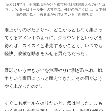
昭和21年7月、全国出場をかけた都市対抗野球関東大会のひとコ
マ。バッターはオール桐生の常見茂。外野の向こうには、日本銅
燃の寮が見え、吾妻山がそびえている（新川球場）
雨上がりの水たまりへ、どこからともなく集まっ
てくるアメンボのように、グラウンドという水を
得れば、スイスイと滑走するかごとく、いつでも
軽快、俊敏な動きをみせる男たちだった 。
野球という生きがいを無理やりに剥ぎ取られ、戦
争という豪雨にじっと耐えてきた。その雨がよう
やく上がったのだ。
すぐにもボールを握りたいと、気は早った。まも
なく復員した常見茂も、そんな一人、昭和14年の