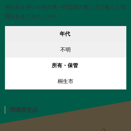
桐生高を率いた稲川東一郎監督の教え子が進んだ就
職先をまとめたノート
年代
不明
所有・保管
桐生市
関連歴史品