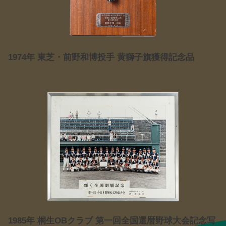
1974年 東芝・前野和博投手 黄獅子旗獲得記念品
1985年 桐生OBクラブ 第一回全国還暦野球大会記念写