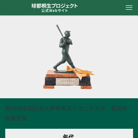
第32回全国社会人野球東京スポニチ大会 最高殊
勲選手賞
年代